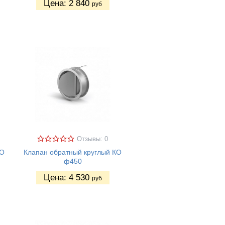
Цена:
2 840
руб
Отзывы: 0
КО
Клапан обратный круглый КО
ф450
Цена:
4 530
руб