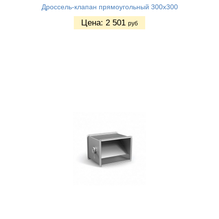
Дроссель-клапан прямоугольный 300х300
Цена:
2 501
руб