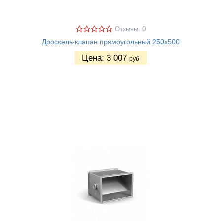
Отзывы: 0
Дроссель-клапан прямоугольный 250х500
Цена:
3 007
руб