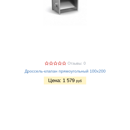
Отзывы: 0
Дроссель-клапан прямоугольный 100х200
Цена:
1 579
руб