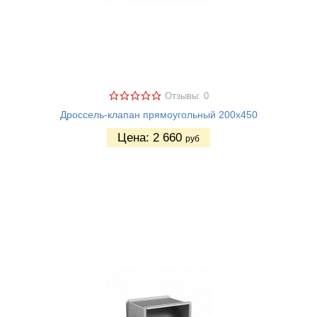
Отзывы: 0
Дроссель-клапан прямоугольный 200х450
Цена:
2 660
руб