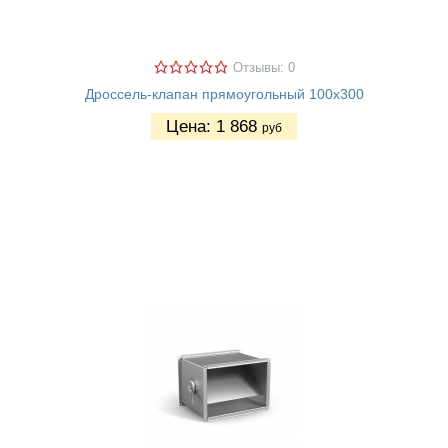
Отзывы: 0
Дроссель-клапан прямоугольный 100х300
Цена:
1 868
руб