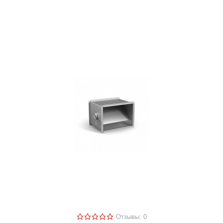
Отзывы: 0