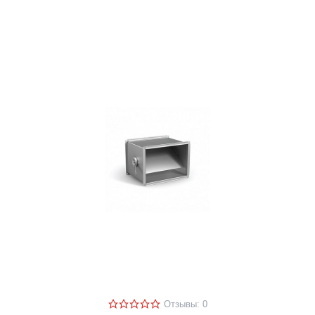
Отзывы: 0