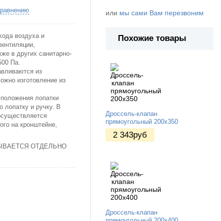
сравнению
или
мы сами Вам перезвоним
хода воздуха и
Похожие товары
вентиляции,
кже в других санитарно-
500 Па.
авливаются из
ожно изготовление из
 положения лопатки
 лопатку и ручку. В
Дроссель-клапан
осуществляется
прямоугольный 200х350
ого на кронштейне,
2 343
руб
ЫВАЕТСЯ ОТДЕЛЬНО
Дроссель-клапан
прямоугольный 200х400