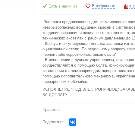
В избранные
Есть в наличии
К 
Заслонки предназначены для регулирования рас
невзрывоопасных воздушных смесей в системах 
кондиционирования и воздушного отопления, а та
технических системах с рабочим давлением до 1
Корпус и регулирующая лопатка заслонки изгот
оцинкованной стали. По отдельному запросу возм
черной либо коррозионностойкой стали*.
В исполнении с ручным управлением, фиксация
осуществляется с помощью болта, фиксирующего
исполнении с электроприводом поворот лопаток 
помощью исполнительного механизма, укрепленн
приваренном к обечайке.
ИСПОЛНЕНИЕ "ПОД ЭЛЕКТРОПРИВОД" ЗАКАЗ
ЗА ДОПЛАТУ.
Нравится
Поделиться