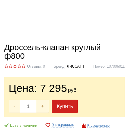
Дроссель-клапан круглый
ф800
Отзывы: 0
Бренд:
ЛИССАНТ
Номер:
107006011
Цена:
7 295
руб
-
+
Купить
В избранные
Есть в наличии
К сравнению