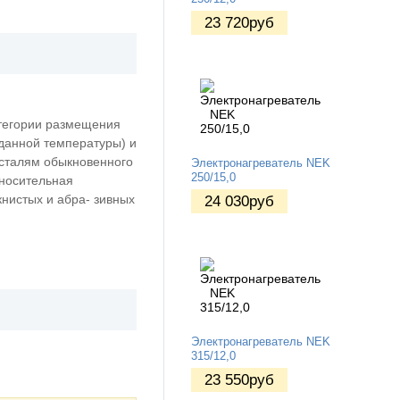
23 720
руб
атегории размещения
аданной температуры) и
 сталям обыкновенного
Электронагреватель NEK
250/15,0
тносительная
книстых и абра- зивных
24 030
руб
Электронагреватель NEK
315/12,0
23 550
руб