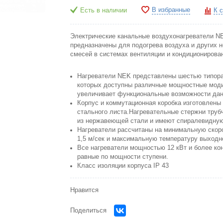
В избранные
Есть в наличии
К 
Электрические канальные воздухонагреватели N
предназначены для подогрева воздуха и других 
смесей в системах вентиляции и кондиционирова
Нагреватели NEK представлены шестью типора
которых доступны различные мощностные моди
увеличивает функциональные возможности дан
Корпус и коммутационная коробка изготовлены 
стального листа.Нагревательные стержни трубч
из нержавеющей стали и имеют спиралевидну
Нагреватели рассчитаны на минимальную скоро
1,5 м/сек и максимальную температуру выходн
Все нагреватели мощностью 12 кВт и более ко
равные по мощности ступени.
Класс изоляции корпуса IP 43
Нравится
Поделиться