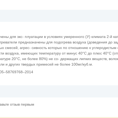
ены для экс- плуатации в условиях умеренного (У) климата 2-й к
агреватели предназначены для подогрева воздуха (доведения до з
ых смесей, агрес- сивность которых по отношению к углеродистым
сти воздуха, имеющих температуру от минус 40°С до плюс 40°С (о
ратуре 20°С, не более 80%) не со- держащих липких веществ, воло
и и других твердых примесей не более 100мг/куб.м.
005–58769768–2014
тавьте отзыв первым