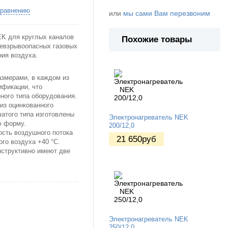
сравнению
или
мы сами Вам перезвоним
EK для круглых каналов
Похожие товары
невзрывоопасных газовых
ния воздуха.
змерами, в каждом из
фикации, что
ного типа оборудования.
из оцинкованного
атого типа изготовлены
Электронагреватель NEK
ю форму.
200/12,0
сть воздушного потока
21 650
руб
ого воздуха +40 °С.
нструктивно имеют две
Электронагреватель NEK
250/12,0