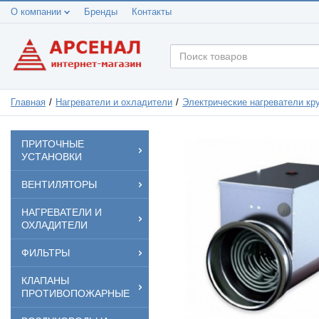
О компании
Бренды
Контакты
Главная
Нагреватели и охладители
Электрические нагреватели кр
ПРИТОЧНЫЕ
УСТАНОВКИ
ВЕНТИЛЯТОРЫ
НАГРЕВАТЕЛИ И
ОХЛАДИТЕЛИ
ФИЛЬТРЫ
КЛАПАНЫ
ПРОТИВОПОЖАРНЫЕ