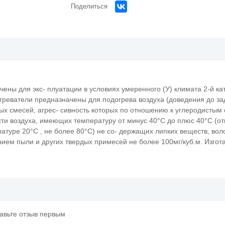
Поделиться
ены для экс- плуатации в условиях умеренного (У) климата 2-й к
агреватели предназначены для подогрева воздуха (доведения до з
ых смесей, агрес- сивность которых по отношению к углеродистым
сти воздуха, имеющих температуру от минус 40°С до плюс 40°С (о
ратуре 20°С , не более 80°С) не со- держащих липких веществ, вол
ием пыли и других твердых примесей не более 100мг/куб.м. Изгот
тавьте отзыв первым