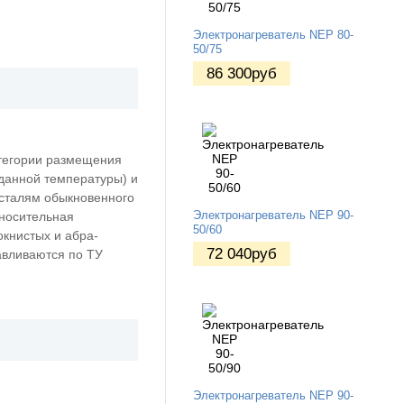
Электронагреватель NEP 80-
50/75
86 300
руб
атегории размещения
аданной температуры) и
 сталям обыкновенного
тносительная
Электронагреватель NEP 90-
50/60
окнистых и абра-
72 040
руб
авливаются по ТУ
Электронагреватель NEP 90-