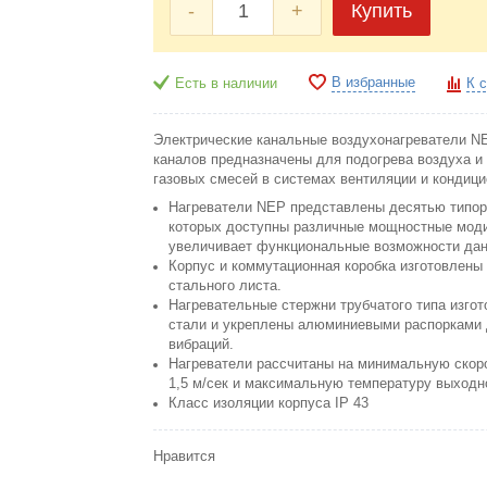
-
+
Купить
В избранные
Есть в наличии
К 
Электрические канальные воздухонагреватели N
каналов предназначены для подогрева воздуха и
газовых смесей в системах вентиляции и кондици
Нагреватели NEР представлены десятью типор
которых доступны различные мощностные моди
увеличивает функциональные возможности дан
Корпус и коммутационная коробка изготовлены 
стального листа.
Нагревательные стержни трубчатого типа изго
стали и укреплены алюминиевыми распорками
вибраций.
Нагреватели рассчитаны на минимальную скоро
1,5 м/сек и максимальную температуру выходно
Класс изоляции корпуса IP 43
Нравится