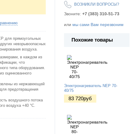
ВОЗНИКЛИ ВОПРОСЫ?
Звоните:
+7 (383) 310-51-73
сравнению
или
мы сами Вам перезвоним
EР для прямоугольных
Похожие товары
 других невзрывоопасных
онирования воздуха.
азмерами, в каждом из
фикации, что
ного типа оборудования.
из оцинкованного
товлены из нержавеющей
Электронагреватель NEP 70-
 для предотвращения
40/75
83 720
руб
сть воздушного потока
го воздуха +40 °С.