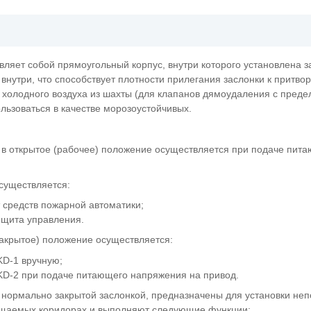
ляет собой прямоугольный корпус, внутри которого установлена з
внутри, что способствует плотности прилегания заслонки к притво
 холодного воздуха из шахты (для клапанов дямоудаления с преде
ользоваться в качестве морозоустойчивых.
о в открытое (рабочее) положение осуществляется при подаче пит
существляется:
т средств пожарной автоматики;
 щита управления.
закрытое) положение осуществляется:
KD-1 вручную;
KD-2 при подаче питающего напряжения на привод.
 нормально закрытой заслонкой, предназначены для установки неп
щаемых коридорах и выполняют следующие функции: