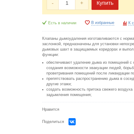
-
+
Купить
В избранные
Есть в наличии
К 
Клапаны дымоудаления изготавливаются с норма
заслонкой, предназначены для установки непоср
дымовых шахт в защищаемых коридорах и выпо
функции:
обеспечивают удаление дыма из помещений с 
создания возможности эвакуации людей, борьб
проветривания помещений после ликвидации п
препятствовать распространению дыма в сосе
другие этажи;
создать возможность притока свежего воздуха
задымления помещения;
Нравится
Поделиться