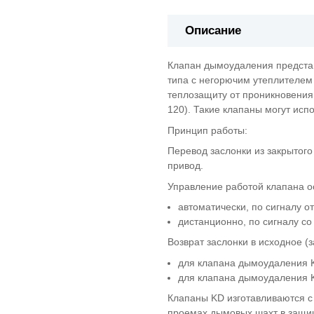
Описание
Клапан дымоудаления представ
типа с негорючим утеплителем 
теплозащиту от проникновения
120). Такие клапаны могут исп
Принцип работы:
Перевод заслонки из закрытог
привод.
Управление работой клапана о
автоматически, по сигналу о
дистанционно, по сигналу со
Возврат заслонки в исходное (
для клапана дымоудаления 
для клапана дымоудаления 
Клапаны KD изготавливаются с
проемах дымовых шахт в защи