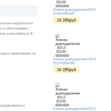
Клапан дымоудаления KD-2-
EI120-600х600
16 285
руб
аслонка коробчатого
ру и обеспечивает
лом огнестойкости E
ающего напряжения на
Клапан дымоудаления KD-2-
EI120-600х600
16 285
руб
осредственно в
Клапан дымоудаления KD-2-