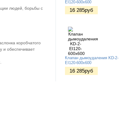
EI120-600х600
ации людей, борьбы с
16 285
руб
аслонка коробчатого
ру и обеспечивает
Клапан дымоудаления KD-2-
.
EI120-600х600
16 285
руб