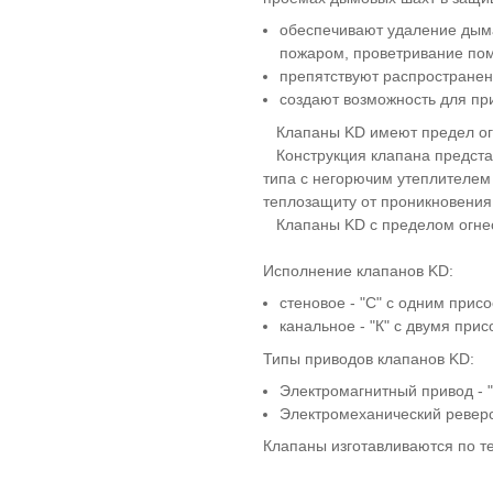
обеспечивают удаление дыма
пожаром, проветривание по
препятствуют распространен
создают возможность для пр
Клапаны KD имеют предел огн
Конструкция клапана представ
типа с негорючим утеплителем 
теплозащиту от проникновен
Клапаны KD с пределом огнест
Исполнение клапанов KD:
стеновое - "С" с одним пр
канальное - "К" с двумя пр
Типы приводов клапанов KD:
Электромагнитный привод - "
Электромеханический реверс
Клапаны изготавливаются по т