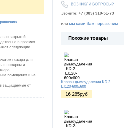
ВОЗНИКЛИ ВОПРОСЫ?
Звоните:
+7 (383) 310-51-73
сравнению
или
мы сами Вам перезвоним
льно закрытой
Похожие товары
едственно в проемах
лняют следующие
очагом пожара для
ы с пожаром и
ожара;
дние помещения и на
Клапан дымоудаления KD-2-
 в защищаемые от
EI120-600х600
16 285
руб