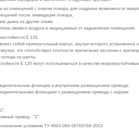
 из помещений с очагом пожара для создания возможности эваку
мещений после ликвидации пожара;
ию дыма на другие этажи;
итока свежего воздуха в защищаемые от задымления помещения.
естойкости E 120.
ляет собой прямоугольный корпус, внутри которого установлена з
внутри, что способствует плотности прилегания заслонки к притво
ия холода из шахты.
ойкости E 120 могут использоваться в качестве морозоустойчивых
исоединительным фланцем и внутренним размещением привода;
исоединительными фланцами с размещением привода с наружи.
1";
ивный привод - "2".
ехническим условиям ТУ 4863-004-58769768-2013