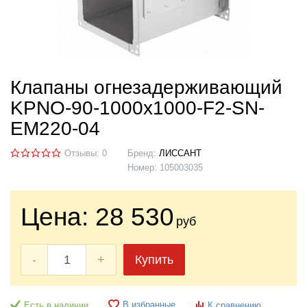
Клапаны огнезадерживающий
KPNO-90-1000х1000-F2-SN-
EM220-04
Отзывы: 0
Бренд:
ЛИССАНТ
Номер:
105003035
Цена:
28 530
руб
-
+
Купить
В избранные
Есть в наличии
К сравнению