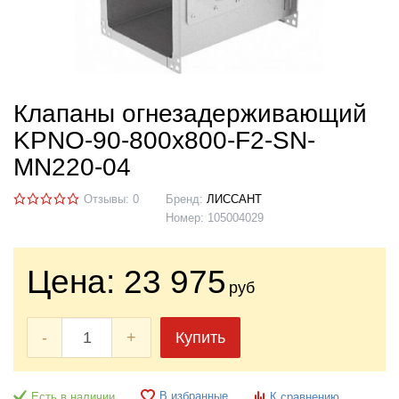
Клапаны огнезадерживающий
KPNO-90-800х800-F2-SN-
MN220-04
Отзывы: 0
Бренд:
ЛИССАНТ
Номер:
105004029
Цена:
23 975
руб
-
+
Купить
В избранные
Есть в наличии
К сравнению