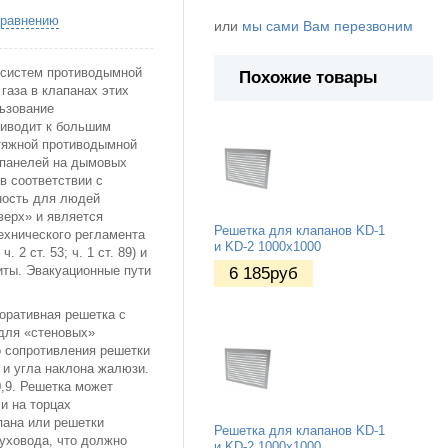
сравнению
или
мы сами Вам перезвоним
 систем противодымной
Похожие товары
газа в клапанах этих
льзование
риводит к большим
ытяжной противодымной
 панелей на дымовых
в соответствии с
ность для людей
верх» и является
Решетка для клапанов KD-1
ехнического регламента
и KD-2 1000х1000
 2 ст. 53; ч. 1 ст. 89) и
иты. Эвакуационные пути
6 185
руб
оративная решетка с
для «стеновых»
 сопротивления решетки
и угла наклона жалюзи.
,9. Решетка может
и на торцах
пана или решетки
Решетка для клапанов KD-1
уховода, что должно
и KD-2 1000х1000