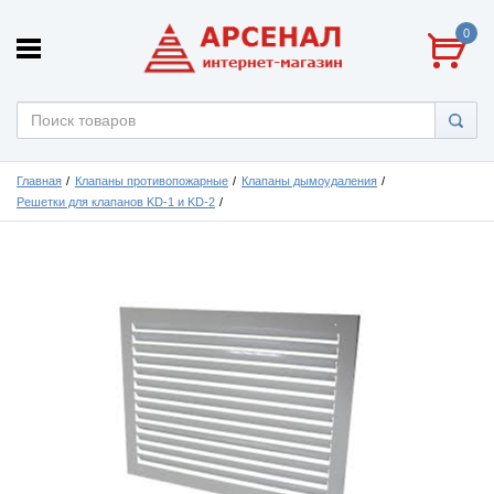
0
Главная
Клапаны противопожарные
Клапаны дымоудаления
Решетки для клапанов KD-1 и KD-2