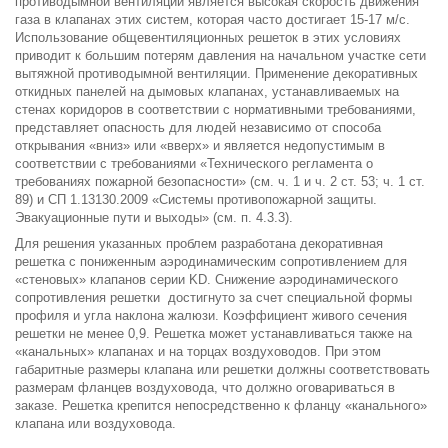
противодымной вентиляции является высокая скорость движения
газа в клапанах этих систем, которая часто достигает 15-17 м/с.
Использование общевентиляционных решеток в этих условиях
приводит к большим потерям давления на начальном участке сети
вытяжной противодымной вентиляции. Применение декоративных
откидных панелей на дымовых клапанах, устанавливаемых на
стенах коридоров в соответствии с нормативными требованиями,
представляет опасность для людей независимо от способа
открывания «вниз» или «вверх» и является недопустимым в
соответствии с требованиями «Технического регламента о
требованиях пожарной безопасности» (см. ч. 1 и ч. 2 ст. 53; ч. 1 ст.
89) и СП 1.13130.2009 «Системы противопожарной защиты.
Эвакуационные пути и выходы» (см. п. 4.3.3).
Для решения указанных проблем разработана декоративная
решетка с пониженным аэродинамическим сопротивлением для
«стеновых» клапанов серии KD. Снижение аэродинамического
сопротивления решетки достигнуто за счет специальной формы
профиля и угла наклона жалюзи. Коэффициент живого сечения
решетки не менее 0,9. Решетка может устанавливаться также на
«канальных» клапанах и на торцах воздуховодов. При этом
габаритные размеры клапана или решетки должны соответствовать
размерам фланцев воздуховода, что должно оговариваться в
заказе. Решетка крепится непосредственно к фланцу «канального»
клапана или воздуховода.