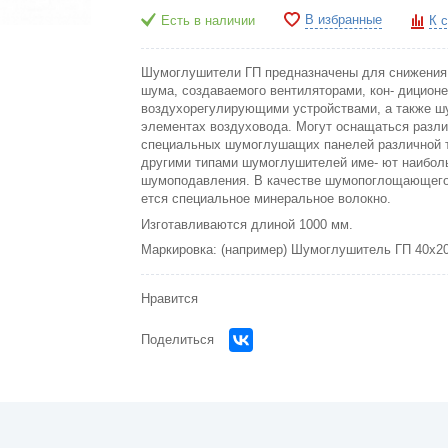
В избранные
Есть в наличии
К 
Шумоглушители ГП предназначены для снижения 
шума, создаваемого вентиляторами, кон- дицион
воздухорегулирующими устройствами, а также ш
элементах воздуховода. Могут оснащаться разл
специальных шумоглушащих панелей различной 
другими типами шумоглушителей име- ют наибо
шумоподавления. В качестве шумопоглощающего
ется специальное минеральное волокно.
Изготавливаются длиной 1000 мм.
Маркировка: (например) Шумоглушитель ГП 40х20
Нравится
Поделиться