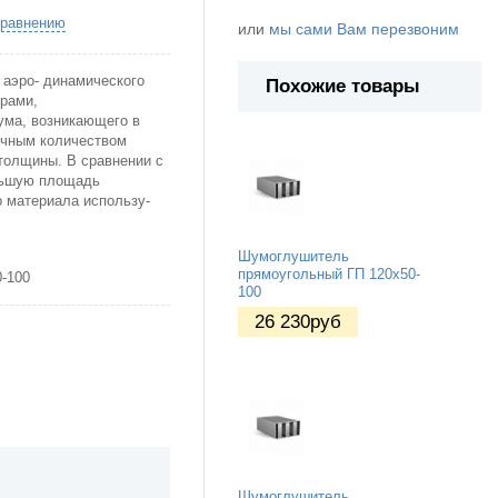
сравнению
или
мы сами Вам перезвоним
аэро- динамического
Похожие товары
ерами,
ума, возникающего в
ичным количеством
толщины. В сравнении с
льшую площадь
 материала использу-
Шумоглушитель
прямоугольный ГП 120х50-
-100
100
26 230
руб
Шумоглушитель