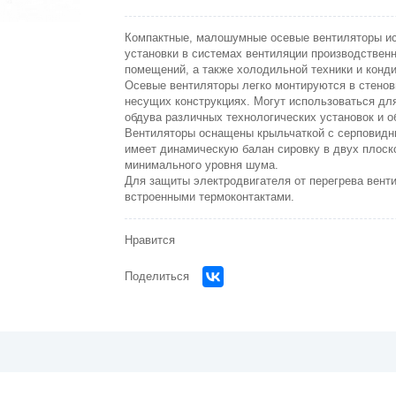
Компактные, малошумные осевые вентиляторы и
установки в системах вентиляции производствен
помеще­ний, а также холодильной техники и конд
Осевые вентиляторы легко монтируются в стенов
несущих конструкциях. Могут использоваться дл
обдува различных технологических установок и о
Вентиляторы оснащены крыльчаткой с серповидн
имеет динамическую балан сировку в двух плоск
минимального уровня шума.
Для защиты электродвигателя от перегрева вент
встроенными термоконтактами.
Нравится
Поделиться