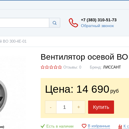
+7 (383) 310-51-73
Обратный звонок
й ВО 300-4Е-01
Вентилятор осевой ВО
Отзывы: 0
Бренд:
ЛИССАНТ
Цена:
14 690
руб
-
+
Купить
В избранные
Есть в наличии
К 