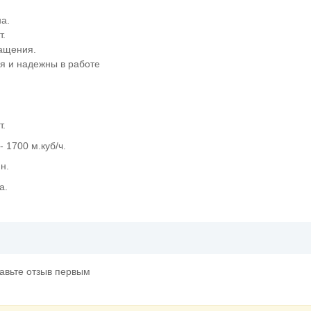
на.
т.
ращения.
я и надежны в работе
т.
 1700 м.куб/ч.
н.
а.
тавьте отзыв первым