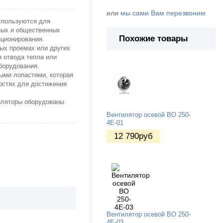
или
мы сами Вам перезвоним
спользуются для
ных и общественных
Похожие товары
иционирования.
ых проемах или других
я отвода тепла или
борудования.
ыми лопастями, которая
остях для достижения
иляторы оборудованы
Вентилятор осевой ВО 250-
4Е-01
12 790
руб
Вентилятор осевой ВО 250-
4Е-03