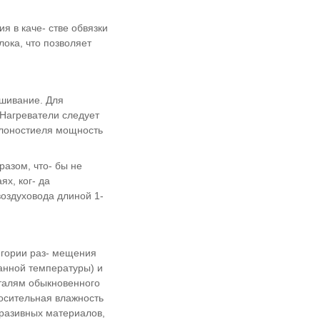
я в каче- стве обвязки
ока, что позволяет
шивание. Для
Нагреватели следует
плоностиеля мощность
азом, что- бы не
х, ког- да
воздуховода длиной 1-
егории раз- мещения
анной температуры) и
сталям обыкновенного
носительная влажность
бразивных материалов,