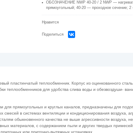
ОБОЗНАЧЕНИЕ NWP 40-20 / 2 NWP — нагреват
прямоугольный; 40-20 — проходное сечение; 2 —
Нравится
Поделиться
й пластинчатый теплообменник. Корпус из оцинкованного стальн
ки теплообменников для удобства слива воды и обезвоздуши- ван
и для прямоугольных и круглых каналов, предназначены для подогр
х смесей в системах вентиляции и кондиционирования воздуха, аг
сталям обыкновенного качества не выше агрессивности воздуха, н
вных материалов, с содержанием пыли и других твердых примесей 
в приточных или приточно-вытяжных установках.