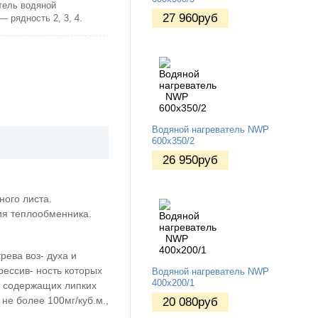
ель водяной
27 960
руб
 рядность 2, 3, 4.
Водяной нагреватель NWP
600х350/2
26 950
руб
ого листа.
ия теплообменника.
ева воз- духа и
рессив- ность которых
Водяной нагреватель NWP
400х200/1
е содержащих липких
не более 100мг/куб.м.,
20 080
руб