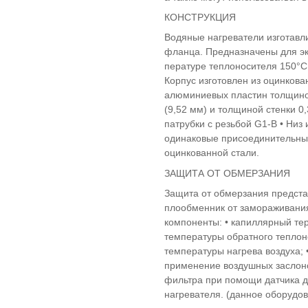
КОНСТРУКЦИЯ
Водяные нагреватели изготавл
фланца. Предназначены для эк
пературе теплоносителя 150°C
Корпус изготовлен из оцинкова
алюминиевых пластин толщиной
(9,52 мм) и толщиной стенки 0
патрубки с резьбой G1-B • Низ
одинаковые присоединительные
оцинкованной стали.
ЗАЩИТА ОТ ОБМЕРЗАНИЯ
Защита от обмерзания предста
плообменник от замораживания
компоненты: • капиллярный тер
температуры обратного теплон
температуры нагрева воздуха; 
применение воздушных заслоно
фильтра при помощи датчика д
нагревателя. (данное оборудов