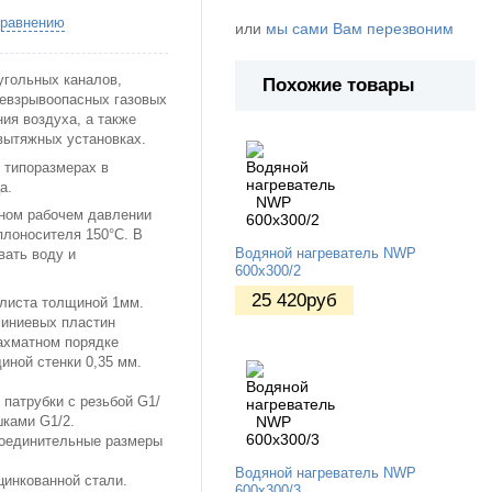
сравнению
или
мы сами Вам перезвоним
гольных каналов,
Похожие товары
невзрывоопасных газовых
ия воздуха, а также
вытяжных установках.
 типоразмерах в
ца.
ном рабочем давлении
плоносителя 150°C. В
Водяной нагреватель NWP
вать воду и
600х300/2
25 420
руб
о листа толщиной 1мм.
миниевых пластин
ахматном порядке
иной стенки 0,35 мм.
патрубки с резьбой G1/
шками G1/2.
оединительные размеры
Водяной нагреватель NWP
цинкованной стали.
600х300/3