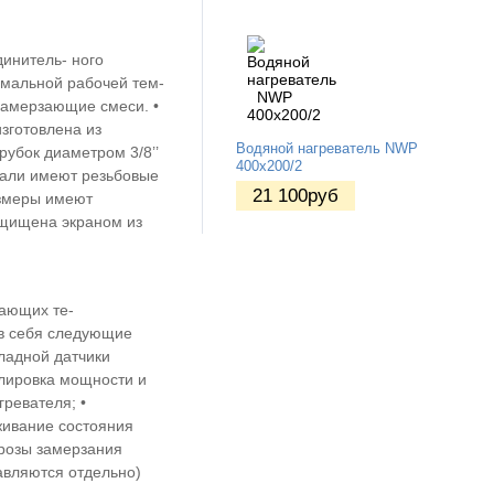
динитель- ного
мальной рабочей тем-
замерзающие смеси. •
зготовлена из
Водяной нагреватель NWP
убок диаметром 3/8’’
400х200/2
стали имеют резьбовые
21 100
руб
азмеры имеют
ащищена экраном из
ающих те-
 в себя следующие
кладной датчики
улировка мощности и
ревателя; •
живание состояния
грозы замерзания
тавляются отдельно)