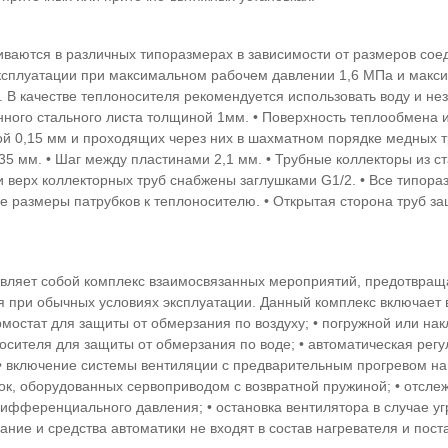
иваются в различных типоразмерах в зависимости от размеров сое
сплуатации при максимальном рабочем давлении 1,6 МПа и макси
. В качестве теплоносителя рекомендуется использовать воду и не
нного стального листа толщиной 1мм. • Поверхность теплообмена и
 0,15 мм и проходящих через них в шахматном порядке медных тр
,35 мм. • Шаг между пластинами 2,1 мм. • Трубные коллекторы из 
 и верх коллекторных труб снабжены заглушками G1/2. • Все типор
 размеры патрубков к теплоносителю. • Открытая сторона труб з
вляет собой комплекс взаимосвязанных мероприятий, предотвращ
 при обычных условиях эксплуатации. Данный комплекс включает
мостат для защиты от обмерзания по воздуху; • погружной или на
осителя для защиты от обмерзания по воде; • автоматическая рег
• включение системы вентиляции с предварительным прогревом наг
к, оборудованных сервоприводом с возвратной пружиной; • отсле
ифференциального давления; • остановка вентилятора в случае у
ание и средства автоматики не входят в состав нагревателя и пос