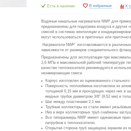
В избранные
Есть в наличии
К 
Водяные канальные нагреватели NWP для прямоу
предназначены для подогрева воздуха и других 
смесей в системах вентиляции и кондиционирован
могут использоваться в приточных или приточно-
Нагреватели NWP изготавливаются в различных
зависимости от размеров соединительного флан
Предназначены для эксплуатации при максималь
1,6 МПа и максимальной рабочей температуре те
качестве теплоносителя рекомендуется использо
незамерзающие смеси.
Корпус изготовлен из оцинкованного стальног
Поверхность теплообмена изготовлена из алю
толщиной 0,15 мм и проходящих через них в ш
медных трубок диаметром 3/8" (9,52 мм) и толщ
Шаг между пластинами 2,1 мм.
Трубные коллекторы из стали имеют резьбовые 
Низ и верх коллекторных труб снабжены заглу
Все типоразмеры NWP имеют одинаковые прис
патрубков к теплоносителю.
Открытая сторона труб защищена экраном из о