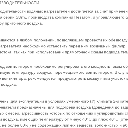
ИЗВОДИТЕЛЬНОСТИ
дительности водяных нагревателей достигается за счет применени
а серии SUnw, производства компании Неватом, и управляющего бл
у приточного воздуха.
иваются в любом положении, позволяющем провести их обезвозду
агревателя необходимо установить перед ним воздушный фильтр. 
вотока, так как при использовании прямоточной схемы подвода те
ред вентилятором необходимо регулировать его мощность таким обр
имую температуру воздуха, перемещаемого вентилятором. В случая
е вентилятора, рекомендуется предусмотреть между ними участок 
 воздуха.
ены для эксплуатации в условиях умеренного (У) климата 2-й кат
реватели предназначены для подогрева воздуха (доведения до зад
вых смесей, агрессивность которых по отношению к углеродистым 
ти воздуха, имеющих температуру от минус 40°С до плюс 40°С (от
, не более 80% ) не содержащих липких веществ, волокнистых и а