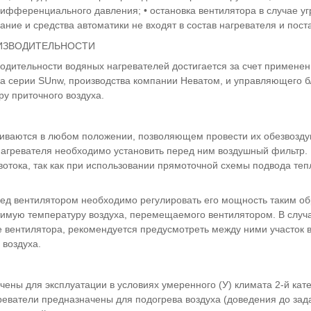
ифференциального давления; • остановка вентилятора в случае у
ание и средства автоматики не входят в состав нагревателя и пос
ИЗВОДИТЕЛЬНОСТИ
дительности водяных нагревателей достигается за счет применени
а серии SUnw, производства компании Неватом, и управляющего бл
у приточного воздуха.
иваются в любом положении, позволяющем провести их обезвозду
агревателя необходимо установить перед ним воздушный фильтр. 
вотока, так как при использовании прямоточной схемы подвода те
ред вентилятором необходимо регулировать его мощность таким обр
имую температуру воздуха, перемещаемого вентилятором. В случая
е вентилятора, рекомендуется предусмотреть между ними участок 
 воздуха.
ены для эксплуатации в условиях умеренного (У) климата 2-й кат
реватели предназначены для подогрева воздуха (доведения до зад