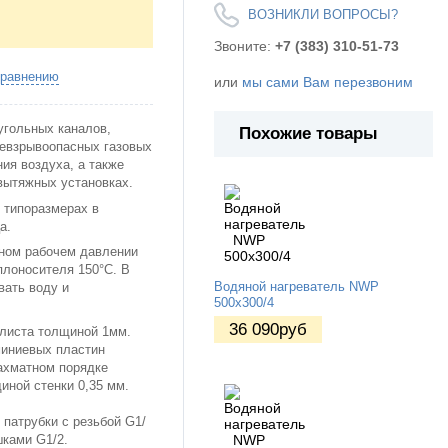
ВОЗНИКЛИ ВОПРОСЫ?
Звоните:
+7 (383) 310-51-73
сравнению
или
мы сами Вам перезвоним
гольных каналов,
Похожие товары
невзрывоопасных газовых
ия воздуха, а также
вытяжных установках.
 типоразмерах в
ца.
ном рабочем давлении
плоносителя 150°C. В
Водяной нагреватель NWP
вать воду и
500х300/4
36 090
руб
о листа толщиной 1мм.
миниевых пластин
ахматном порядке
иной стенки 0,35 мм.
патрубки с резьбой G1/
шками G1/2.