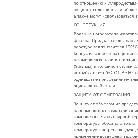
по отношению к углеродистым 
веществ, волокнистых и абрази
а также могут использоваться 
КОНСТРУКЦИЯ
Водяные нагреватели изготавл
фланца. Предназначены для эк
пературе теплоносителя 150°C
Корпус изготовлен из оцинкова
алюминиевых пластин толщиной
(9,52 мм) и толщиной стенки 0
патрубки с резьбой G1-B • Низ
одинаковые присоединительные
оцинкованной стали.
ЗАЩИТА ОТ ОБМЕРЗАНИЯ
Защита от обмерзания предста
плообменник от замораживания
компоненты: • капиллярный тер
температуры обратного теплон
температуры нагрева воздуха; 
применение воздушных заслоно