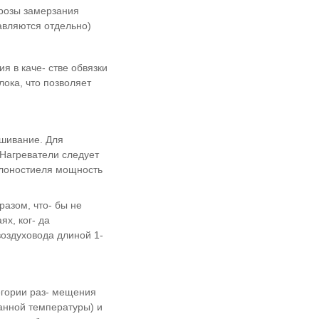
грозы замерзания
тавляются отдельно)
я в каче- стве обвязки
ока, что позволяет
шивание. Для
Нагреватели следует
плоностиеля мощность
азом, что- бы не
х, ког- да
воздуховода длиной 1-
егории раз- мещения
анной температуры) и