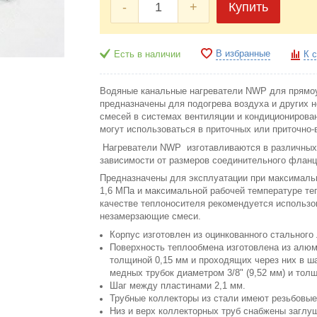
-
+
Купить
В избранные
Есть в наличии
К 
Водяные канальные нагреватели NWP для прямоу
предназначены для подогрева воздуха и других 
смесей в системах вентиляции и кондиционирован
могут использоваться в приточных или приточно-
Нагреватели NWP изготавливаются в различных
зависимости от размеров соединительного флан
Предназначены для эксплуатации при максималь
1,6 МПа и максимальной рабочей температуре те
качестве теплоносителя рекомендуется использо
незамерзающие смеси.
Корпус изготовлен из оцинкованного стальног
Поверхность теплообмена изготовлена из алю
толщиной 0,15 мм и проходящих через них в ш
медных трубок диаметром 3/8" (9,52 мм) и толщ
Шаг между пластинами 2,1 мм.
Трубные коллекторы из стали имеют резьбовые 
Низ и верх коллекторных труб снабжены заглу