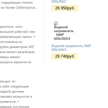
600х350/2
е содержащих липких
не более 100мг/куб.м.,
26 950
руб
динитель- ного
мальной рабочей тем-
замерзающие смеси. •
зготовлена из
Водяной нагреватель NWP
убок диаметром 3/8’’
600х350/3
стали имеют резьбовые
29 740
руб
азмеры имеют
ащищена экраном из
ающих те-
 в себя следующие
кладной датчики
улировка мощности и
ревателя; •
живание состояния