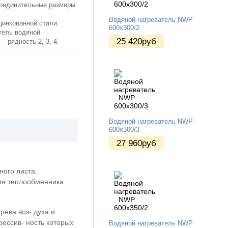
оединительные размеры
Водяной нагреватель NWP
цинкованной стали.
600х300/2
ель водяной
25 420
руб
 рядность 2, 3, 4.
Водяной нагреватель NWP
600х300/3
27 960
руб
ого листа.
ия теплообменника.
ева воз- духа и
рессив- ность которых
Водяной нагреватель NWP