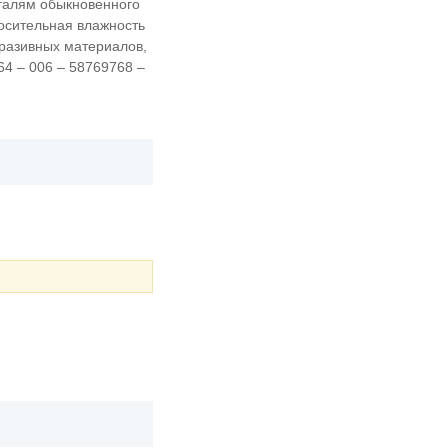
сталям обыкновенного
носительная влажность
бразивных материалов,
64 – 006 – 58769768 –