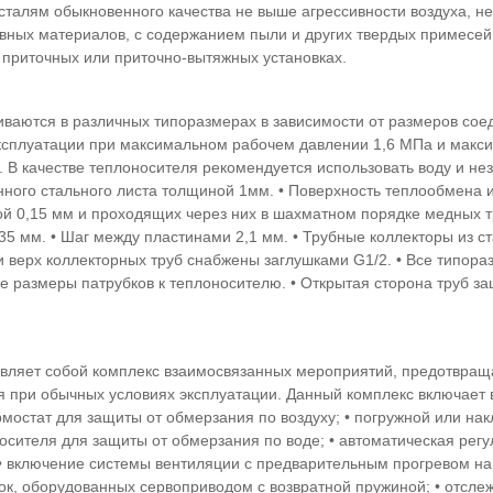
сталям обыкновенного качества не выше агрессивности воздуха, н
вных материалов, с содержанием пыли и других твердых примесей 
в приточных или приточно-вытяжных установках.
иваются в различных типоразмерах в зависимости от размеров сое
сплуатации при максимальном рабочем давлении 1,6 МПа и макси
. В качестве теплоносителя рекомендуется использовать воду и не
нного стального листа толщиной 1мм. • Поверхность теплообмена и
 0,15 мм и проходящих через них в шахматном порядке медных тр
,35 мм. • Шаг между пластинами 2,1 мм. • Трубные коллекторы из 
 и верх коллекторных труб снабжены заглушками G1/2. • Все типор
 размеры патрубков к теплоносителю. • Открытая сторона труб з
вляет собой комплекс взаимосвязанных мероприятий, предотвращ
 при обычных условиях эксплуатации. Данный комплекс включает
мостат для защиты от обмерзания по воздуху; • погружной или на
осителя для защиты от обмерзания по воде; • автоматическая рег
• включение системы вентиляции с предварительным прогревом наг
к, оборудованных сервоприводом с возвратной пружиной; • отсле