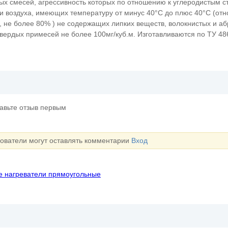
вых смесей, агрессивность которых по отношению к углеродистым 
ти воздуха, имеющих температуру от минус 40°С до плюс 40°С (от
, не более 80% ) не содержащих липких веществ, волокнистых и а
вердых примесей не более 100мг/куб.м. Изготавливаются по ТУ 48
тавьте отзыв первым
зователи могут оставлять комментарии
Вход
 нагреватели прямоугольные