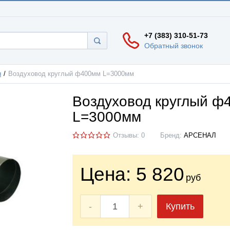
+7 (383) 310-51-73
Обратный звонок
ы
Воздуховод круглый ф400мм L=3000мм
Воздуховод круглый ф
L=3000мм
Отзывы: 0
Бренд:
АРСЕНАЛ
Цена:
5 820
руб
-
+
Купить