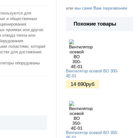
или
мы сами Вам перезвоним
спользуются для
ных и общественных
Похожие товары
иционирования.
ых проемах или других
я отвода тепла или
борудования.
ыми лопастями, которая
остях для достижения
иляторы оборудованы
Вентилятор осевой ВО 300-
4Е-01
14 690
руб
Вентилятор осевой ВО 350-
4Е-01