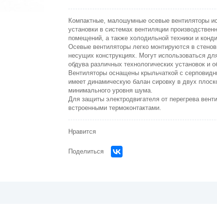
Компактные, малошумные осевые вентиляторы и
установки в системах вентиляции производствен
помеще­ний, а также холодильной техники и конд
Осевые вентиляторы легко монтируются в стенов
несущих конструкциях. Могут использоваться дл
обдува различных технологических установок и о
Вентиляторы оснащены крыльчаткой с серповидн
имеет динамическую балан сировку в двух плоск
минимального уровня шума.
Для защиты электродвигателя от перегрева вент
встроенными термоконтактами.
Нравится
Поделиться