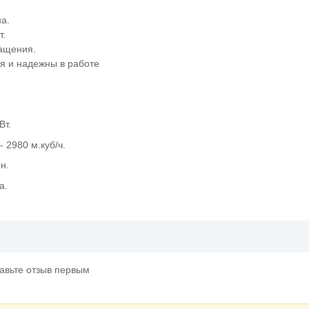
на.
т.
ращения.
я и надежны в работе
Вт.
 2980 м.куб/ч.
н.
а.
тавьте отзыв первым