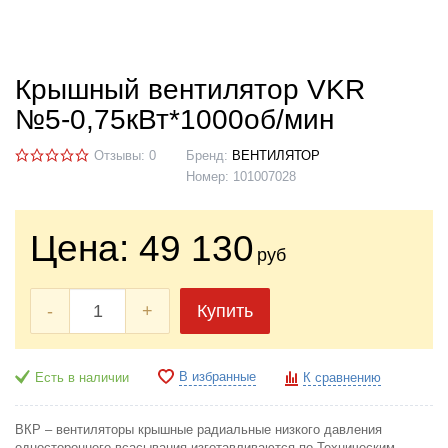
Крышный вентилятор VKR
№5-0,75кВт*1000об/мин
Отзывы: 0
Бренд:
ВЕНТИЛЯТОР
Номер:
101007028
Цена:
49 130
руб
-
+
Купить
В избранные
Есть в наличии
К сравнению
ВКР – вентиляторы крышные радиальные низкого давления