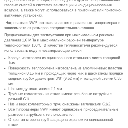
предназначены для подогрева воздуха и других невзрывоопасных
газовых смесей в системах вентиляции и кондиционирования
воздуха, а также могут использоваться в приточных или приточно-
вытяжных установках.
Нагреватели NWP изготавливаются в различных типоразмерах в
зависимости от размеров соединительного фланца.
Предназначены для эксплуатации при максимальном рабочем
давлении 1,6 МПа и максимальной рабочей температуре
теплоносителя 150°C. В качестве теплоносителя рекомендуется
использовать воду и незамерзающие смеси.
Корпус изготовлен из оцинкованного стального листа толщиной
1мм.
Поверхность теплообмена изготовлена из алюминиевых пластин
толщиной 0,15 мм и проходящих через них в шахматном порядке
медных трубок диаметром 3/8" (9,52 мм) и толщиной стенки 0,35
мм.
Шаг между пластинами 2,1 мм.
Трубные коллекторы из стали имеют резьбовые патрубки с
резьбой G1/
Низ и верх коллекторных труб снабжены заглушками G1/2.
Все типоразмеры NWP имеют одинаковые присоединительные
размеры патрубков к теплоносителю.
Открытая сторона труб защищена экраном из оцинкованной
стали.