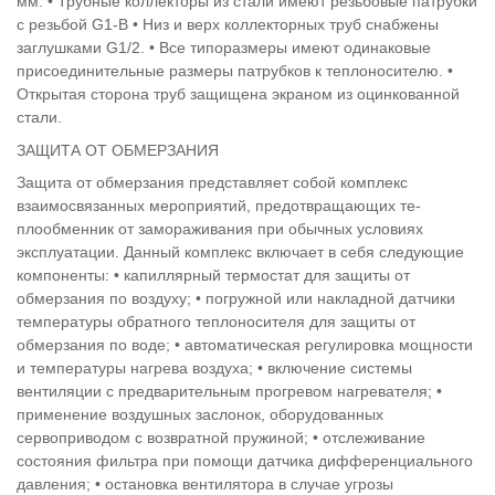
мм. • Трубные коллекторы из стали имеют резьбовые патрубки
с резьбой G1-B • Низ и верх коллекторных труб снабжены
заглушками G1/2. • Все типоразмеры имеют одинаковые
присоединительные размеры патрубков к теплоносителю. •
Открытая сторона труб защищена экраном из оцинкованной
стали.
ЗАЩИТА ОТ ОБМЕРЗАНИЯ
Защита от обмерзания представляет собой комплекс
взаимосвязанных мероприятий, предотвращающих те-
плообменник от замораживания при обычных условиях
эксплуатации. Данный комплекс включает в себя следующие
компоненты: • капиллярный термостат для защиты от
обмерзания по воздуху; • погружной или накладной датчики
температуры обратного теплоносителя для защиты от
обмерзания по воде; • автоматическая регулировка мощности
и температуры нагрева воздуха; • включение системы
вентиляции с предварительным прогревом нагревателя; •
применение воздушных заслонок, оборудованных
сервоприводом с возвратной пружиной; • отслеживание
состояния фильтра при помощи датчика дифференциального
давления; • остановка вентилятора в случае угрозы